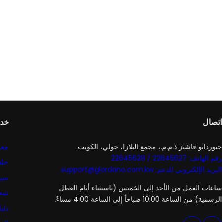
اتصال
خدم
جيوردانو فاشنز ذ.م.م.، مجمع البلازا، حولي، الكويت
معل
رقم الهاتف: 22645627 / 22645628
حلق
البريد الإلكتروني للدعم: support@giordano.com.kw
سيا
ساعات العمل من الأحد إلى الخميس (باستثناء أيام العطل
شح
الرسمية) من الساعة 10:00 صباحاً إلى الساعة 4:00 مساءً.
دلي