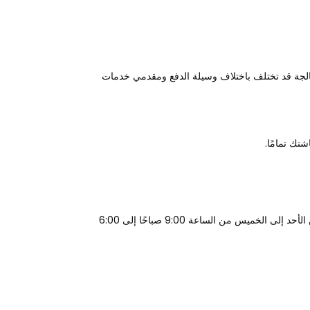
ية الشراء. تستغرق عملية الاسترداد حوالي 14 يوم عمل، مع العلم أن مدة المعالجة قد تختلف باختلاف وسيلة الدفع ومقدمي خدمات
تك تمامًا.
أو الاتصال على +965 22645627 / +965 22645628 خلال ساعات العمل المكتبية (من الأحد إلى الخميس من الساعة 9:00 صباحًا إلى 6:00