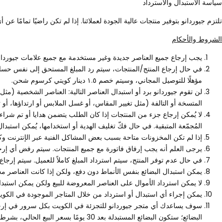
سياسة الاستبدال والاسترداد
تلتزم جيوردانو بتوفير منتجات عالية الجودة لعملائنا. إذا لم تكن راضيًا تمامًا 
الشروط والأحكام
يجب إرجاع جميع العناصر جديدة وغير مستخدمة مع جميع علامات جيوردانو
مؤهلًا للتوصيل المجاني، وسيتم خصم ١.٥ دينار كويتي كرسوم شحن.
لن تقوم جيوردانو برد أو استبدال العناصر التالية: العناصر الشخصية (مثل 
المتسخة أو التالفة (مثل تغيير المقاس، أو غسل الملابس أو ارتداؤها، أو 
لا يُمكن إرجاع جزء من المنتجات إذا كان الطلب يتضمن هدايا أو تم شراء ا
المُجمّعة المتبقية. في حال فكّ تغليف الهدية أو استخدامها، يُمكن استبدا
إذا لم تكن المخزونات متاحة بسبب بعض المشاكل الفنية عبر الإنترنت وكا
يرجى العلم أنه يجب إرفاق فاتورة مع جميع المنتجات. سيتم رفض أي إرجا
في حال عدم توفر المنتج، سيتم استرداد المبلغ كاملاً للعميل. سيتم إرجاع المبلغ
يمكن استبدال البضائع بنفس الأنماط دون دفع، ولكن إذا كانت العناصر مخت
لا يمكن استرداد الأموال على العناصر المعروضة للبيع ولكن يمكن استبدال
يمكن إجراء أي استبدال أو استرداد من خلال المتاجر الموجودة في الكو
البضائع؛ ستكون البضائع المستبدلة بعد 30 يومًا بسعر البيع الحالي، بشرط عدم استخدامها أو غسلها أو تغييرها.