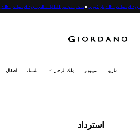
متها عن 15 دينار كويتي
شحن مجاني للطلبات التي تزيد قيمتها عن 15 دينار كويتي
ماريو
المينيونز
مِلك الرجال
للنساء
أطفال
استرداد