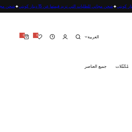
شحن مجاني للطلبات التي تزيد قيمتها عن 15 دينار كويتي
شحن مجان
0
0
العربية
0
أ
غ
ر
ا
ض
مُكَمِّلات
جميع العناصر