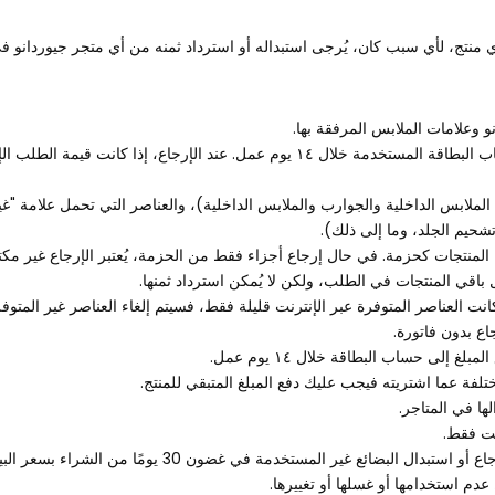
عن أي منتج، لأي سبب كان، يُرجى استبداله أو استرداد ثمنه من أي متجر جيوردانو ف
 وعلامات الملابس المرفقة بها.
الملابس الداخلية والجوارب والملابس الداخلية)، والعناصر التي تحمل علامة "غير ق
تشحيم الجلد، وما إلى ذلك).
لمنتجات كحزمة. في حال إرجاع أجزاء فقط من الحزمة، يُعتبر الإرجاع غير مكتمل و
ل باقي المنتجات في الطلب، ولكن لا يُمكن استرداد ثمنها.
نت العناصر المتوفرة عبر الإنترنت قليلة فقط، فسيتم إلغاء العناصر غير المتوف
ع بدون فاتورة.
 إلى حساب البطاقة خلال ١٤ يوم عمل.
لفة عما اشتريته فيجب عليك دفع المبلغ المتبقي للمنتج.
ها في المتاجر.
يت فقط.
سوف يساعدك أي متجر جيوردانو للتجزئة في الكويت بكل سرور في إرجا