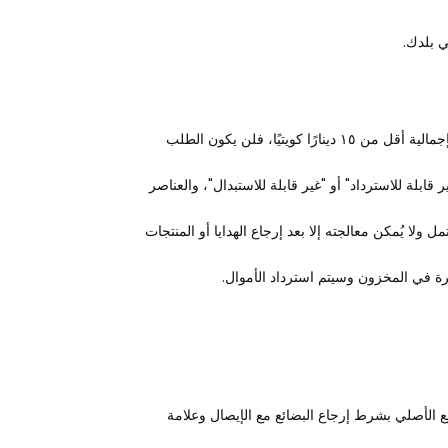
ي بلدك.
في حال إرجاع المنتج/المنتجات، سيتم رد المبلغ المستحق إلى نفس حساب البطاقة المستخدمة خلال ١٤ يوم عمل. عند الإرجاع، إذا كانت قيمة الطلب الإجمالية أقل من ١٥ دينارًا كويتيًا، فلن يكون الطلب
ابلة للاسترداد" أو "غير قابلة للاستبدال"، والعناصر
لا يُمكن معالجته إلا بعد إرجاع الهدايا أو المنتجات
رة في المخزون وسيتم استرداد الأموال.
ع أو استبدال البضائع غير المستخدمة في غضون 30 يومًا من الشراء بسعر البيع الأصلي بشرط إرجاع البضائع مع الإيصال وعلامة