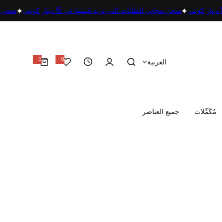
شحن مجاني للطلبات التي تزيد قيمتها عن 15 دينار كويتي
شحن م
0
0
العربية
0
أ
غ
ر
ا
ض
مُكَمِّلات
جميع العناصر