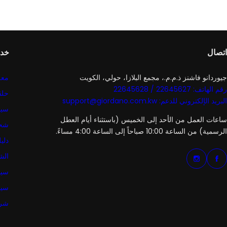
اتصال
خدم
جيوردانو فاشنز ذ.م.م.، مجمع البلازا، حولي، الكويت
معل
رقم الهاتف: 22645627 / 22645628
حلق
البريد الإلكتروني للدعم: support@giordano.com.kw
سيا
ساعات العمل من الأحد إلى الخميس (باستثناء أيام العطل
شح
الرسمية) من الساعة 10:00 صباحاً إلى الساعة 4:00 مساءً.
دلي
الش
سيا
سيا
شرو